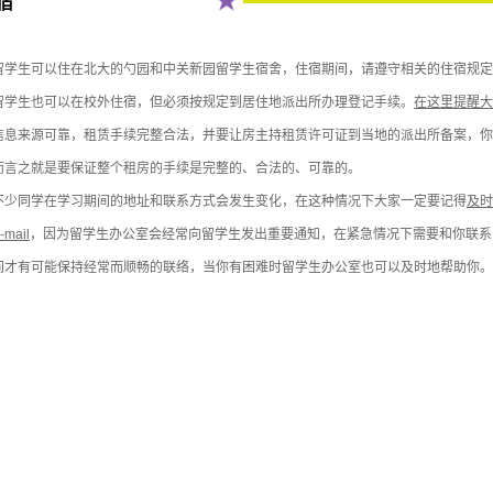
宿
学生可以住在北大的勺园和中关新园留学生宿舍，住宿期间，请遵守相关的住宿规定
学生也可以在校外住宿，但必须按规定到居住地派出所办理登记手续。
在这里提醒大
信息来源可靠，租赁手续完整合法，并要让房主持租赁许可证到当地的派出所备案，你
而言之就是要保证整个租房的手续是完整的、合法的、可靠的。
少同学在学习期间的地址和联系方式会发生变化，在这种情况下大家一定要记得
及时
-mail
，因为留学生办公室会经常向留学生发出重要通知，在紧急情况下需要和你联系
间才有可能保持经常而顺畅的联络，当你有困难时留学生办公室也可以及时地帮助你。
。