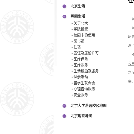
住
北京生活
燕园生活
留
•
关于北大
留
•
学院设置
•
校园卡的使用
房
•
图书馆
总
•
住宿
•
签证及居留许可
不
•
医疗保险
和E
•
医疗服务
•
生活设施及服务
之
•
课余活动
密
•
留学生联合会
•
心理咨询服务
•
安全服务
北京大学燕园校区地图
北京地铁地图