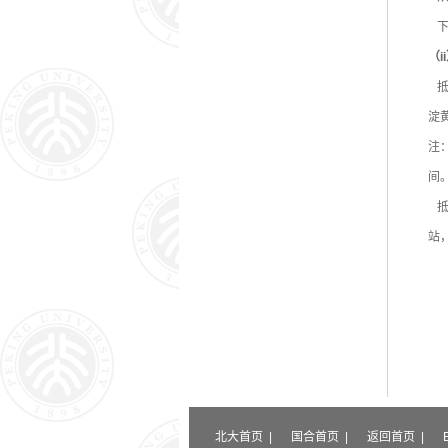
下
（i
抵
淀
注：
间
抵
站
北大首页
|
国合首页
|
返回首页
|