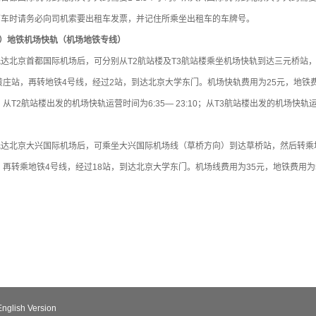
车时请务必向司机索要出租车发票，并记住所乘坐出租车的车牌号。
i）
地铁机场快轨（机场地铁专线）
达北京首都国际机场后，可分别从T2航站楼及T3航站楼乘坐机场快轨到达三元桥站，
黄庄站，再转地铁4号线，经过2站，到达北京大学东门。机场快轨费用为25元，地铁
从T2航站楼出发的机场快轨运营时间为6:35— 23:10；从T3航站楼出发的机场快轨运营
。
达北京大兴国际机场后，可乘坐大兴国际机场线（草桥方向）到达草桥站，然后转乘地
，再转乘地铁4号线，经过18站，到达北京大学东门。机场线费用为35元，地铁费用为
English Version