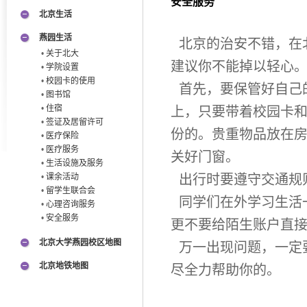
安全服务
北京生活
燕园生活
北京的治安不错，在
•
关于北大
建议你不能掉以轻心
•
学院设置
•
校园卡的使用
首先，要保管好自己
•
图书馆
•
住宿
上，只要带着校园卡
•
签证及居留许可
份的。贵重物品放在
•
医疗保险
•
医疗服务
关好门窗。
•
生活设施及服务
•
课余活动
出行时要遵守交通规
•
留学生联合会
同学们在外学习生活
•
心理咨询服务
•
安全服务
更不要给陌生账户直
北京大学燕园校区地图
万一出现问题，一定
北京地铁地图
尽全力帮助你的。