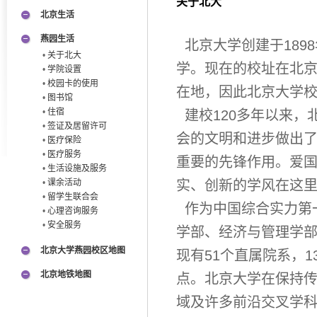
关于北大
北京生活
燕园生活
北京大学创建于189
•
关于北大
学。现在的校址在北
•
学院设置
•
校园卡的使用
在地，因此北京大学校
•
图书馆
•
住宿
建校120多年以来，
•
签证及居留许可
会的文明和进步做出
•
医疗保险
•
医疗服务
重要的先锋作用。爱
•
生活设施及服务
•
课余活动
实、创新的学风在这
•
留学生联合会
作为中国综合实力第
•
心理咨询服务
•
安全服务
学部、经济与管理学
北京大学燕园校区地图
现有51个直属院系，1
北京地铁地图
点。北京大学在保持
域及许多前沿交叉学